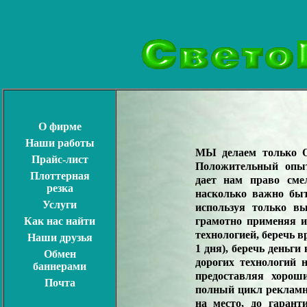
О фирме
Наши работы
МЫ делаем тольк
Прайс-лист
Положительный опы
Плоттерная
дает нам право сме
резка
насколько важно быт
Услуги
используя только в
грамотно применяя и
Как нас найти
технологией, беречь в
Наши друзья
1 дня), беречь деньги
Обмен
дорогих технологий 
баннерами
предоставляя хорош
Почта
полный цикл рекламны
на место, до гарант